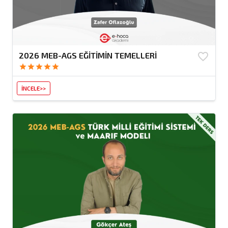
2026 MEB-AGS EĞİTİMİN TEMELLERİ
favorite_border
star
star
star
star
star
İNCELE>>