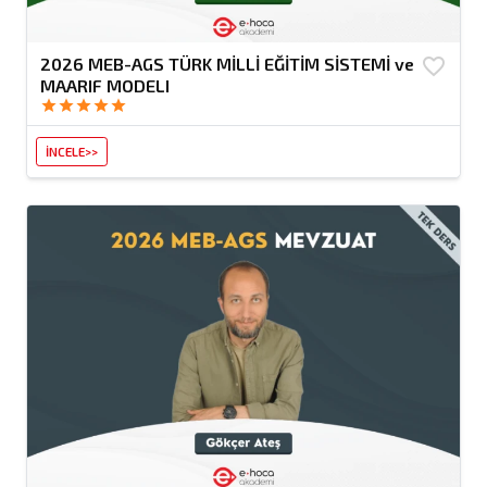
2026 MEB-AGS TÜRK MİLLİ EĞİTİM SİSTEMİ ve
favorite_border
MAARIF MODELI
star
star
star
star
star
İNCELE>>