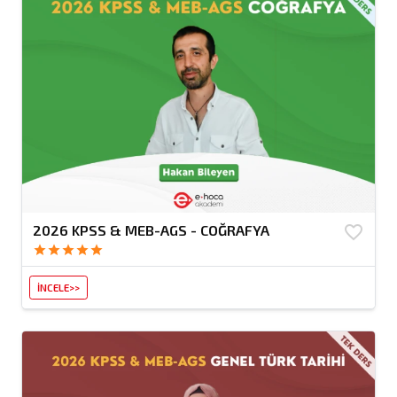
2026 KPSS & MEB-AGS - COĞRAFYA
favorite_border
star
star
star
star
star
İNCELE>>