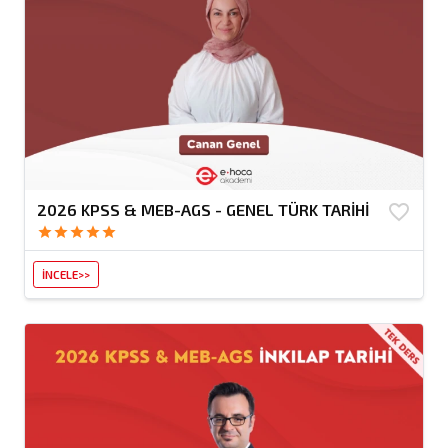
2026 KPSS & MEB-AGS - GENEL TÜRK TARİHİ
favorite_border
star
star
star
star
star
İNCELE>>