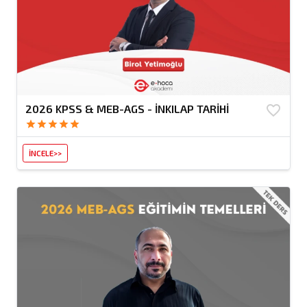
2026 KPSS & MEB-AGS - İNKILAP TARİHİ
favorite_border
star
star
star
star
star
İNCELE>>