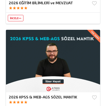
2026 EĞİTİM BİLİMLERİ ve MEVZUAT
favorite_border
star
star
star
star
star
İNCELE>>
2026 KPSS & MEB-AGS SÖZEL MANTIK
favorite_border
star
star
star
star
star