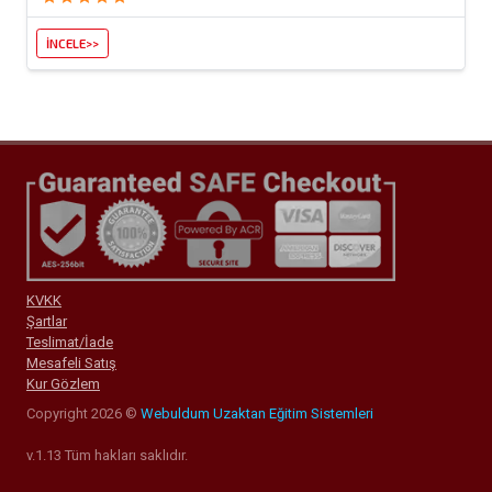
İNCELE>>
KVKK
Şartlar
Teslimat/İade
Mesafeli Satış
Kur Gözlem
Copyright 2026 ©
Webuldum Uzaktan Eğitim Sistemleri
v.1.13 Tüm hakları saklıdır.