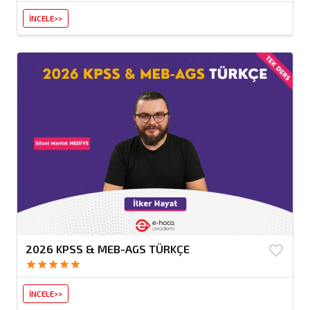
İNCELE>>
2026 KPSS & MEB-AGS TÜRKÇE
favorite_border
star
star
star
star
star
İNCELE>>