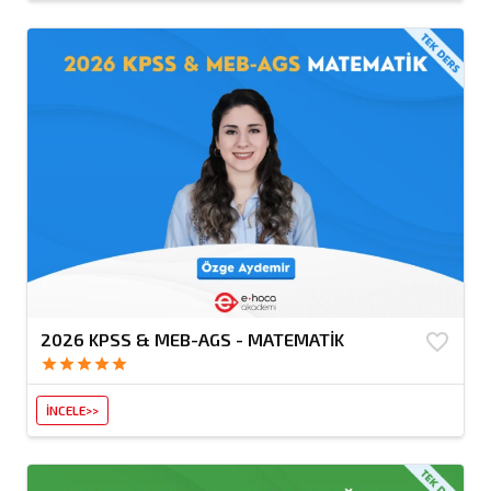
2026 KPSS & MEB-AGS - MATEMATİK
favorite_border
star
star
star
star
star
İNCELE>>