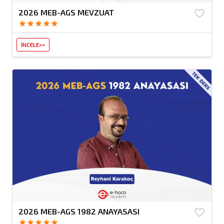
2026 MEB-AGS MEVZUAT
favorite_border
star
star
star
star
star
İNCELE>>
2026 MEB-AGS 1982 ANAYASASI
favorite_border
star
star
star
star
star