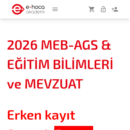
menu
shopping_cart
lock_open
person_add
2026 MEB-AGS &
EĞİTİM BİLİMLERİ
ve MEVZUAT
Erken kayıt