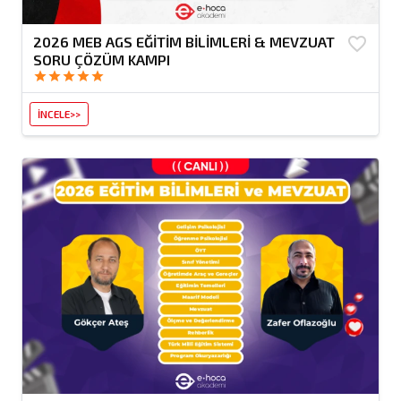
2026 MEB AGS EĞİTİM BİLİMLERİ & MEVZUAT
favorite_border
SORU ÇÖZÜM KAMPI
star
star
star
star
star
İNCELE>>