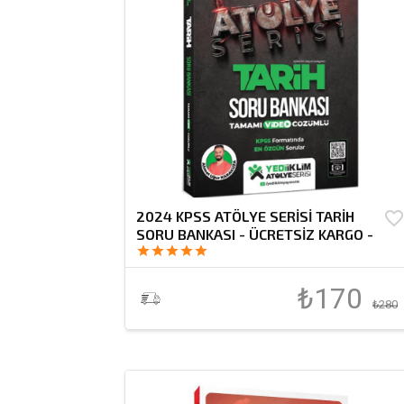
2024 KPSS ATÖLYE SERİSİ TARİH
favorite_borde
SORU BANKASI - ÜCRETSİZ KARGO -
star
star
star
star
star
₺170
₺280