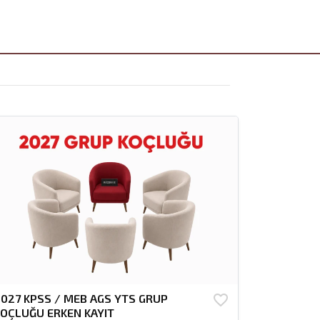
027 KPSS / MEB AGS YTS GRUP
favorite_border
OÇLUĞU ERKEN KAYIT