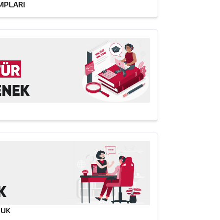
MPLARI
LUK