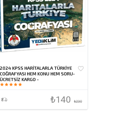
2024 KPSS HARİTALARLA TÜRKİYE
favorite_border
COĞRAFYASI HEM KONU HEM SORU-
ÜCRETSİZ KARGO -
star
star
star
star
star
₺140
₺230