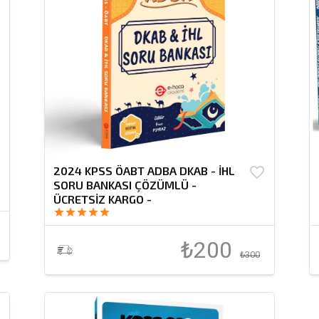
r
2024 KPSS ÖABT ADBA DKAB - İHL
favorite_border
SORU BANKASI ÇÖZÜMLÜ -
ÜCRETSİZ KARGO -
star
star
star
star
star
₺200
₺300