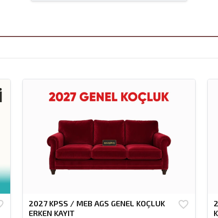
border
2027 KPSS / MEB AGS GENEL KOÇLUK
favorite_border
2
ERKEN KAYIT
K