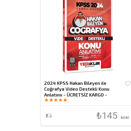
2024 KPSS Hakan Bileyen ile
favorite_borde
Coğrafya Video Destekli Konu
Anlatımı - ÜCRETSİZ KARGO -
star
star
star
star
star
₺145
₺240