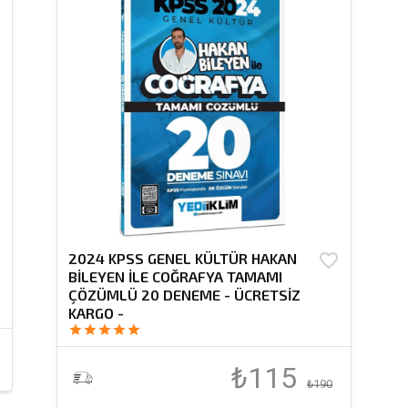
r
2024 KPSS GENEL KÜLTÜR HAKAN
favorite_border
BİLEYEN İLE COĞRAFYA TAMAMI
ÇÖZÜMLÜ 20 DENEME - ÜCRETSİZ
KARGO -
star
star
star
star
star
₺115
₺190