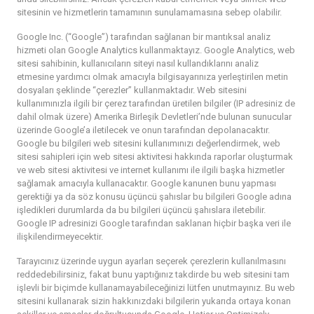
sitesinin ve hizmetlerin tamamının sunulamamasına sebep olabilir.
Google Inc. (“Google”) tarafından sağlanan bir mantıksal analiz
hizmeti olan Google Analytics kullanmaktayız. Google Analytics, web
sitesi sahibinin, kullanıcıların siteyi nasıl kullandıklarını analiz
etmesine yardımcı olmak amacıyla bilgisayarınıza yerleştirilen metin
dosyaları şeklinde “çerezler” kullanmaktadır. Web sitesini
kullanımınızla ilgili bir çerez tarafından üretilen bilgiler (IP adresiniz de
dahil
olmak üzere) Amerika Birleşik Devletleri’nde bulunan sunucular
üzerinde Google’a iletilecek ve onun tarafından depolanacaktır.
Google bu bilgileri web sitesini kullanımınızı değerlendirmek, web
sitesi sahipleri için web sitesi aktivitesi hakkında raporlar oluşturmak
ve web sitesi aktivitesi ve internet kullanımı ile ilgili başka hizmetler
sağlamak amacıyla kullanacaktır. Google kanunen bunu yapması
gerektiği ya da söz konusu üçüncü şahıslar bu bilgileri Google adına
işledikleri durumlarda da bu bilgileri üçüncü şahıslara iletebilir.
Google IP adresinizi Google tarafından saklanan hiçbir başka veri ile
ilişkilendirmeyecektir.
Tarayıcınız üzerinde uygun ayarları seçerek çerezlerin kullanılmasını
reddedebilirsiniz, fakat bunu yaptığınız takdirde bu web sitesini tam
işlevli bir biçimde kullanamayabileceğinizi lütfen unutmayınız. Bu web
sitesini kullanarak sizin hakkınızdaki bilgilerin yukarıda ortaya konan