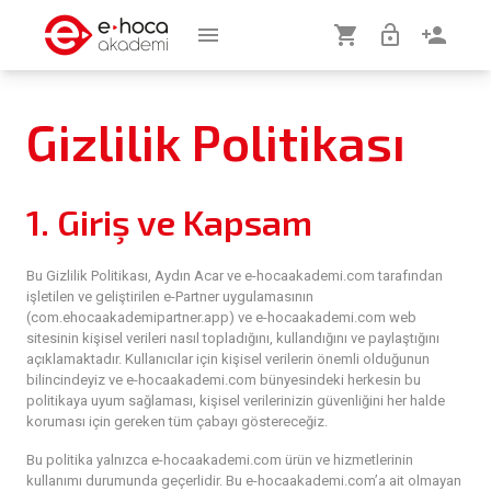
menu
shopping_cart
lock_open
person_add
Gizlilik Politikası
1. Giriş ve Kapsam
Bu Gizlilik Politikası, Aydın Acar ve e-hocaakademi.com tarafından
işletilen ve geliştirilen e-Partner uygulamasının
(com.ehocaakademipartner.app) ve e-hocaakademi.com web
sitesinin kişisel verileri nasıl topladığını, kullandığını ve paylaştığını
açıklamaktadır. Kullanıcılar için kişisel verilerin önemli olduğunun
bilincindeyiz ve e-hocaakademi.com bünyesindeki herkesin bu
politikaya uyum sağlaması, kişisel verilerinizin güvenliğini her halde
koruması için gereken tüm çabayı göstereceğiz.
Bu politika yalnızca e-hocaakademi.com ürün ve hizmetlerinin
kullanımı durumunda geçerlidir. Bu e-hocaakademi.com
’a
ait olmayan