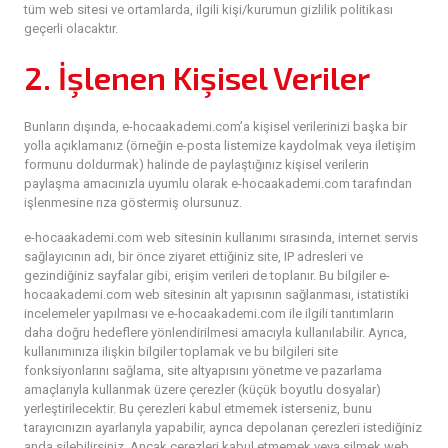
tüm web sitesi ve ortamlarda, ilgili kişi/kurumun gizlilik politikası
geçerli olacaktır.
2. İşlenen Kişisel Veriler
Bunların dışında, e-hocaakademi.com
’a
kişisel verilerinizi başka bir
yolla açıklamanız (örneğin e-posta listemize kaydolmak veya iletişim
formunu doldurmak) halinde de paylaştığınız kişisel verilerin
paylaşma amacınızla uyumlu olarak e-hocaakademi.com tarafından
işlenmesine rıza göstermiş olursunuz.
e-hocaakademi.com web sitesinin kullanımı sırasında, internet servis
sağlayıcının adı, bir önce ziyaret ettiğiniz site, IP adresleri ve
gezindiğiniz sayfalar gibi, erişim verileri de toplanır. Bu bilgiler e-
hocaakademi.com web sitesinin alt yapısının sağlanması,
istatistiki
incelemeler yapılması ve e-hocaakademi.com ile ilgili tanıtımların
daha doğru hedeflere yönlendirilmesi amacıyla kullanılabilir. Ayrıca,
kullanımınıza ilişkin bilgiler toplamak ve bu bilgileri site
fonksiyonlarını sağlama, site altyapısını yönetme ve pazarlama
amaçlarıyla kullanmak üzere çerezler (küçük boyutlu dosyalar)
yerleştirilecektir. Bu çerezleri kabul etmemek isterseniz, bunu
tarayıcınızın ayarlarıyla yapabilir, ayrıca depolanan çerezleri istediğiniz
anda silebilirsiniz. Ancak çerezleri kabul etmemek veya silmek web