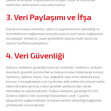
şekiller ve amaçlar doğrultusunda Google, Hotjar ve Optimizely
tarafından işlenmesine onay veriyorsunuz.
3. Veri Paylaşımı ve İfşa
Kişisel ve hassas verileriniz, yalnızca uygulamamızın işlevselliği ve
hizmetlerimizin sağlanması amacıyla üçüncü taraf servis sağlayıcıları
ile paylaşılır. Verileriniz, yasal gereklilikler dışında hiçbir durumda
üçüncü taraflarla paylaşılmaz.
4. Veri Güvenliği
Kullanıcı verilerinin güvenliği bizim için önemlidir. Verileriniz, endüstri
standardı güvenlik protokolleri ve mekanizmaları kullanılarak korunur.
Verileriniz, yetkisiz erişim, ifşa, değişiklik veya imha risklerine karşı
korunur. e-hocaakademi.com tarafından elde edilen tüm kişisel veriler,
sektörde kabul görmüş makul güvenlik şartlarına tabi olarak
iletilmekte ve saklanmaktadır. Ödeme verilerinin güvenliği PCI DSS
(Ödeme Sektörü Veri Güvenliği Standartları) Level 1 uyumlu
altyapımızla sağlanmaktadır ve kişisel verilerin aktarıldığı bağlantılar
şifrelenerek korunmaktadır.