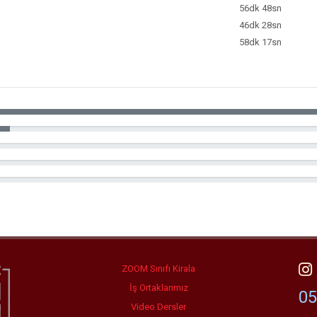
56dk 48sn
46dk 28sn
58dk 17sn
ZOOM Sınıfı Kirala
İş Ortaklarımız
05
Video Dersler