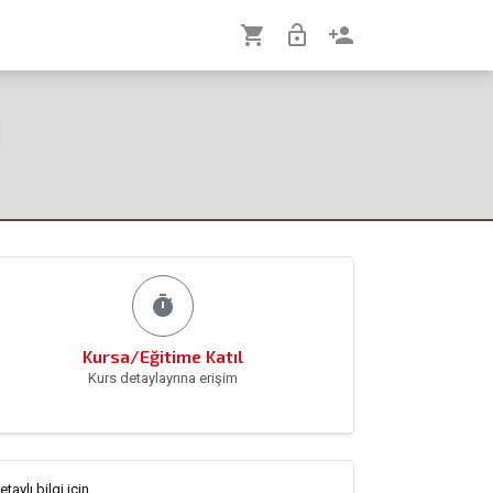
shopping_cart
lock_open
person_add
I
timer
Kursa/Eğitime Katıl
Kurs detaylayrına erişim
etaylı bilgi için