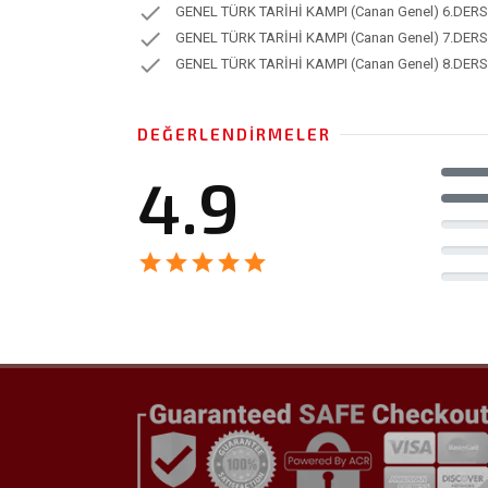
check
GENEL TÜRK TARİHİ KAMPI (Canan Genel) 6.DERS
check
GENEL TÜRK TARİHİ KAMPI (Canan Genel) 7.DERS
check
GENEL TÜRK TARİHİ KAMPI (Canan Genel) 8.DERS
DEĞERLENDIRMELER
4.9
star
star
star
star
star