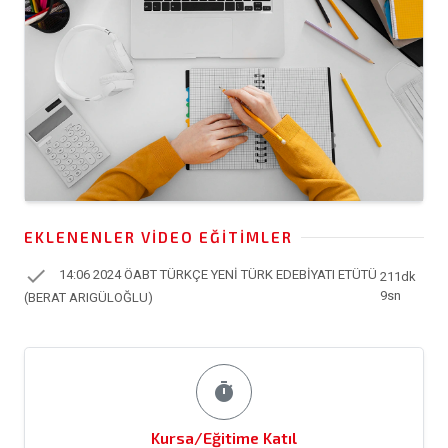
EKLENENLER VIDEO EĞITIMLER
check
14:06 2024 ÖABT TÜRKÇE YENİ TÜRK EDEBİYATI ETÜTÜ
211dk
9sn
(BERAT ARIGÜLOĞLU)
timer
Kursa/Eğitime Katıl