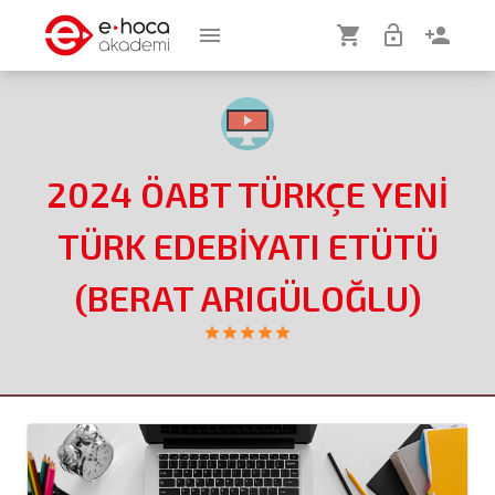
menu
shopping_cart
lock_open
person_add
2024 ÖABT TÜRKÇE YENİ
TÜRK EDEBİYATI ETÜTÜ
(BERAT ARIGÜLOĞLU)
star
star
star
star
star