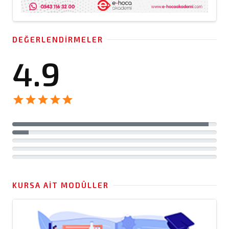
DEĞERLENDIRMELER
4.9
star
star
star
star
star
KURSA AIT MODÜLLER