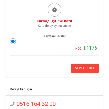
timer
Kursa/Eğitime Katıl
Kurs detaylayrına erişim
Kayıttan Dersler
₺1176
1400
SEPETE EKLE
Detaylı bilgi için
0516 164 32 00