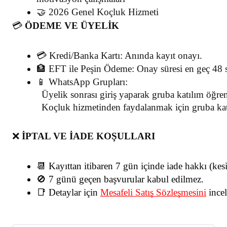
🤝 2026 Genel Koçluk Hizmeti
💳
ÖDEME VE ÜYELİK
💳 Kredi/Banka Kartı: Anında kayıt onayı.
🏦 EFT ile Peşin Ödeme: Onay süresi en geç 48 s
📱 WhatsApp Grupları:
  Üyelik sonrası giriş yaparak gruba katılım öğr
  Koçluk hizmetinden faydalanmak için gruba kat
❌
İPTAL VE İADE KOŞULLARI
📆 Kayıttan itibaren 7 gün içinde iade hakkı (kesin
🚫 7 günü geçen başvurular kabul edilmez.
📑 Detaylar için
Mesafeli Satış Sözleşmesini
 ince