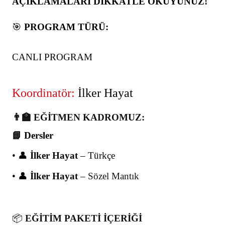
AÇIKLAMALARI DİKKATLE OKUYUNUZ!
🎯
PROGRAM TÜRÜ:
CANLI PROGRAM
Koordinatör:
İlker Hayat
👨‍🏫 EĞİTMEN KADROMUZ:
📘 Dersler
• 👤
İlker Hayat
– Türkçe
• 👤
İlker Hayat
–
Sözel Mantık
📦
EĞİTİM PAKETİ İÇERİĞİ