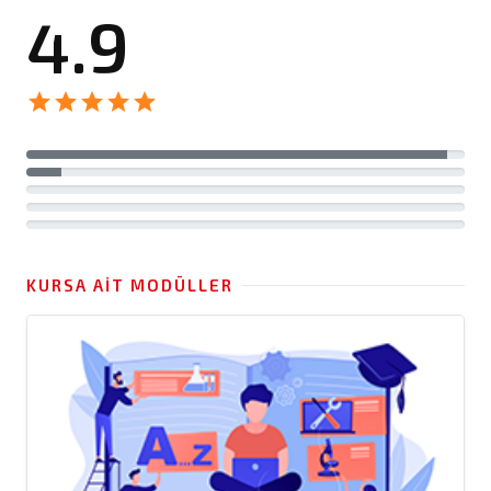
4.9
star
star
star
star
star
KURSA AIT MODÜLLER