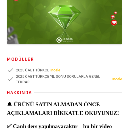
MODÜLLER
check
2025 ÖABT TÜRKÇE
incele
2025 ÖABT TÜRKÇE YIL SONU SORULARLA GENEL
check
incele
TEKRAR
HAKKINDA
🔔
ÜRÜNÜ SATIN ALMADAN ÖNCE
AÇIKLAMALARI DİKKATLE OKUYUNUZ!
✅ Canlı ders yapılmayacaktır – bu bir video