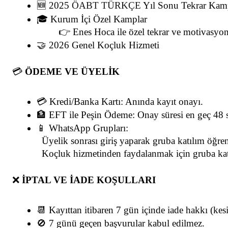
🆕 2025 
ÖABT TÜRKÇE
 Yıl Sonu Tekrar K
🎓 Kurum İçi Özel Kamplar
   👉 Enes Hoca ile özel tekrar ve motivasyon 
🤝 2026 Genel Koçluk Hizmeti
💳
ÖDEME VE ÜYELİK
💳 Kredi/Banka Kartı: Anında kayıt onayı.
🏦 EFT ile Peşin Ödeme: Onay süresi en geç 48 s
📱 WhatsApp Grupları:
  Üyelik sonrası giriş yaparak gruba katılım öğr
  Koçluk hizmetinden faydalanmak için gruba kat
❌
İPTAL VE İADE KOŞULLARI
📆 Kayıttan itibaren 7 gün içinde iade hakkı (kesin
🚫 7 günü geçen başvurular kabul edilmez.