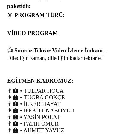
paketidir.
🎯
PROGRAM TÜRÜ:
VİDEO PROGRAM
📺
Sınırsız Tekrar Video İzleme İmkanı
–
Dilediğin zaman, dilediğin kadar tekrar et!
EĞİTMEN KADROMUZ:
👨‍🏫
• TULPAR HOCA
👩‍🏫
• TUĞBA GÖKÇE
👨‍🏫
• İLKER HAYAT
👩‍🏫
• IPEK TUNABOYLU
👨‍🏫
• YASİN POLAT
👨‍🏫
• FATİH ÖMÜR
👨‍🏫
• AHMET YAVUZ