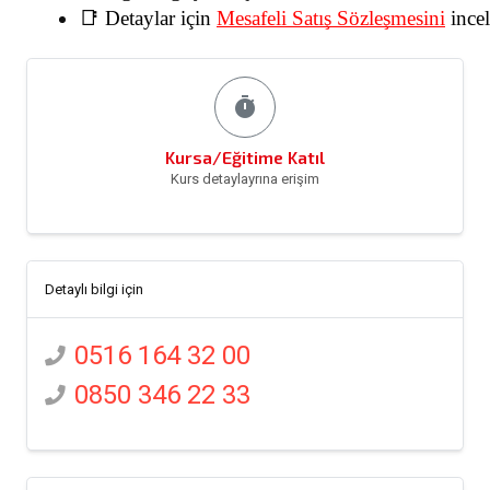
📑 Detaylar için
Mesafeli Satış Sözleşmesini
ince
timer
Kursa/Eğitime Katıl
Kurs detaylayrına erişim
Detaylı bilgi için
0516 164 32 00
0850 346 22 33