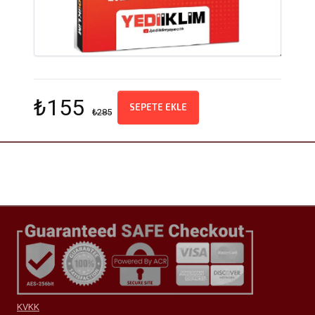
₺155
SEPETE EKLE
₺285
KVKK