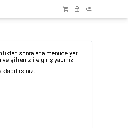
shopping_cart
lock_open
person_add
aptıktan sonra ana menüde yer
ve şifreniz ile giriş yapınız.
 alabilirsiniz.