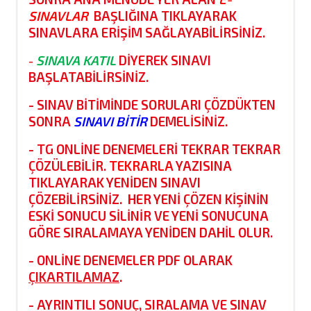
SINAVLAR
BAŞLIĞINA TIKLAYARAK
SINAVLARA ERIŞIM SAĞLAYABILIRSINIZ.
SINAVA KATIL
DIYEREK SINAVI
-
BAŞLATABILIRSINIZ.
- SINAV BITIMINDE SORULARI ÇÖZDÜKTEN
SONRA
SINAVI BITIR
DEMELISINIZ.
- TG ONLİNE DENEMELERİ TEKRAR TEKRAR
ÇÖZÜLEBILIR.
TEKRARLA
YAZISINA
TIKLAYARAK YENIDEN SINAVI
ÇÖZEBILIRSINIZ. HER YENI ÇÖZEN KIŞININ
ESKI SONUCU SILINIR VE YENI SONUCUNA
GÖRE SIRALAMAYA YENIDEN DAHIL OLUR.
- ONLINE DENEMELER PDF OLARAK
ÇIKARTILAMAZ
.
- AYRINTILI SONUÇ, SIRALAMA VE SINAV