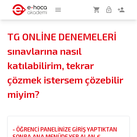
menu
shopping_cart
lock_open
person_add
TG ONLİNE DENEMELERİ
sınavlarına nasıl
katılabilirim, tekrar
çözmek istersem çözebilir
miyim?
- ÖĞRENCI PANELINIZE GIRIŞ YAPTIKTAN
SONRA ANA MENÜDE YER ALAN
E-