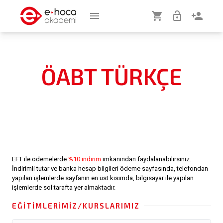
menu
shopping_cart
lock_open
person_add
ÖABT TÜRKÇE
EFT ile ödemelerde
%10 indirim
imkanından faydalanabilirsiniz.
İndirimli tutar ve banka hesap bilgileri ödeme sayfasında, telefondan
yapılan işlemlerde sayfanın en üst kısımda, bilgisayar ile yapılan
işlemlerde sol tarafta yer almaktadır.
EĞITIMLERIMIZ/KURSLARIMIZ