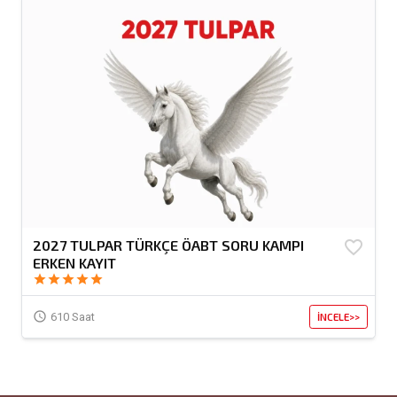
2027 TULPAR TÜRKÇE ÖABT SORU KAMPI
favorite_border
ERKEN KAYIT
star
star
star
star
star
access_time
610 Saat
İNCELE>>