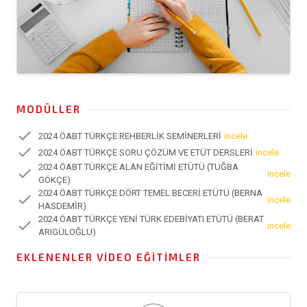
MODÜLLER
check
2024 ÖABT TÜRKÇE REHBERLİK SEMİNERLERİ
incele
check
2024 ÖABT TÜRKÇE SORU ÇÖZÜM VE ETÜT DERSLERİ
incele
2024 ÖABT TÜRKÇE ALAN EĞİTİMİ ETÜTÜ (TUĞBA
check
incele
GÖKÇE)
2024 ÖABT TÜRKÇE DÖRT TEMEL BECERİ ETÜTÜ (BERNA
check
incele
HASDEMİR)
2024 ÖABT TÜRKÇE YENİ TÜRK EDEBİYATI ETÜTÜ (BERAT
check
incele
ARIGÜLOĞLU)
EKLENENLER VIDEO EĞITIMLER