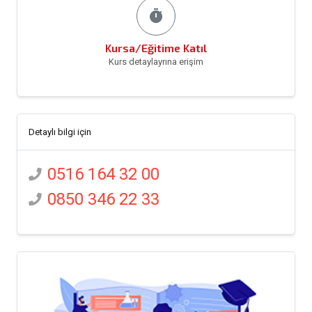
timer
Kursa/Eğitime Katıl
Kurs detaylayrına erişim
Detaylı bilgi için
0516 164 32 00
0850 346 22 33