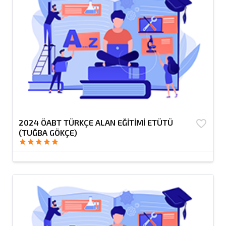
2024 ÖABT TÜRKÇE ALAN EĞİTİMİ ETÜTÜ
favorite_border
(TUĞBA GÖKÇE)
star
star
star
star
star