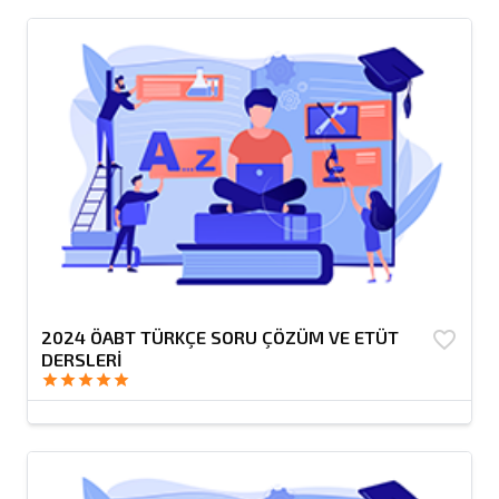
2024 ÖABT TÜRKÇE SORU ÇÖZÜM VE ETÜT
favorite_border
DERSLERİ
star
star
star
star
star