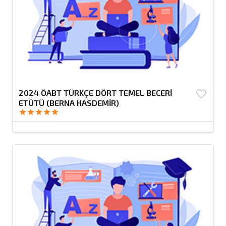
2024 ÖABT TÜRKÇE DÖRT TEMEL BECERİ
favorite_border
ETÜTÜ (BERNA HASDEMİR)
star
star
star
star
star