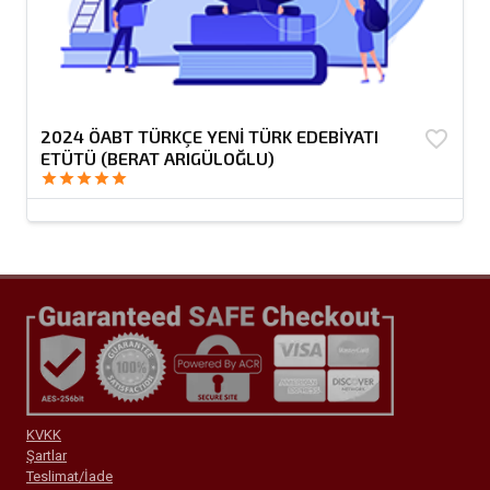
2024 ÖABT TÜRKÇE YENİ TÜRK EDEBİYATI
favorite_border
ETÜTÜ (BERAT ARIGÜLOĞLU)
star
star
star
star
star
KVKK
Şartlar
Teslimat/İade