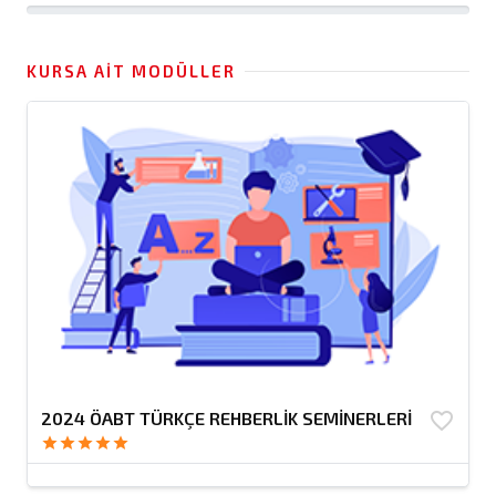
KURSA AIT MODÜLLER
2024 ÖABT TÜRKÇE REHBERLİK SEMİNERLERİ
favorite_border
star
star
star
star
star